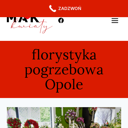
ZADZWOŃ
florystyka
pogrzebowa
Opole