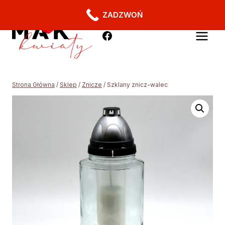
ZADZWOŃ
Strona Główna
/
Sklep
/
Znicze
/
Szklany znicz-walec