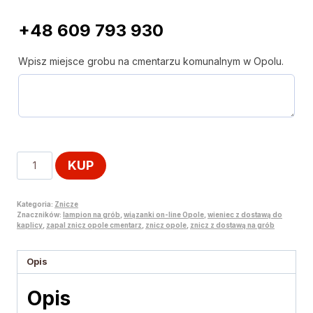
+48 609 793 930
Wpisz miejsce grobu na cmentarzu komunalnym w Opolu.
KUP
Kategoria:
Znicze
Znaczników:
lampion na grób
,
wiązanki on-line Opole
,
wieniec z dostawą do
kaplicy
,
zapal znicz opole cmentarz
,
znicz opole
,
znicz z dostawą na grób
Opis
Opis