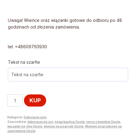
Uwaga! Wieńce oraz wiązanki gotowe do odbioru po 48
godzinach od złożenia zamówienia.
tel. +48609793930
Tekst na szarfie
KUP
Kategoria:
Dekoracja urny
Znaczników:
dekoracje do urn
,
nowa kaplica Opole
,
serce z kwiatów Opole
,
wiązanki on-line Opole
,
wieniec na pogrzeb Opole
,
Wieniec pogrzebowy na
zamówienie Opole