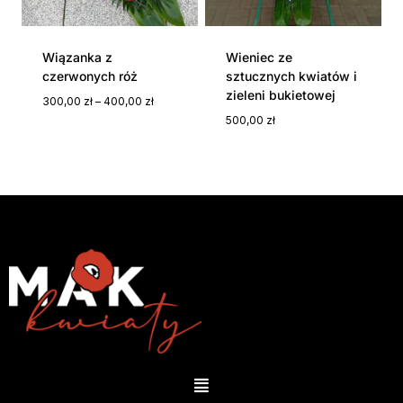
Wiązanka z
Wieniec ze
czerwonych róż
sztucznych kwiatów i
zieleni bukietowej
300,00
zł
–
400,00
zł
500,00
zł