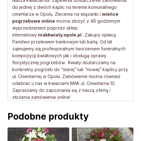
Nasza kwiaciarnia zapewnia dostarczenie zamówienia
do jednej z dwóch kaplic na terenie komunalnego
cmentarza w Opolu. Zlecenie na wiązanki i
wieńce
pogrzebowe online
można złożyć z 48 godzinnym
wyprzedzeniem poprzez sklep
internetowy
makkwiaty.opole.pl .
Zakupy opłacą
Państwo przelewem bankowym lub kartą. Od lat
zajmujemy się profesjonalnym tworzeniem funeralnych
kompozycji kwiatowych jak i obsługą oprawy
florystycznej pogrzebów. Kwiaty dostarczamy na
konkretny pogrzeb do “starej” lub “nowej” kaplicy przy
ul. Cmentarnej w Opolu. Zamówienie można również
odebrać u nas w kwiaciarni MAK ul. Cmentarna 10.
Zapraszamy do zapoznania się z naszą ofertą i
złożenia zamówienia online!
Podobne produkty