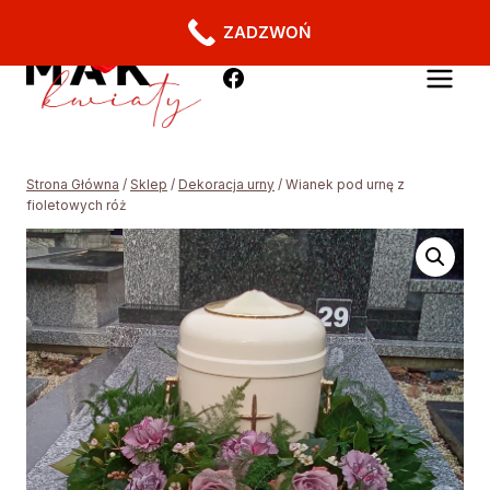
ZADZWOŃ
Strona Główna
/
Sklep
/
Dekoracja urny
/
Wianek pod urnę z
fioletowych róż